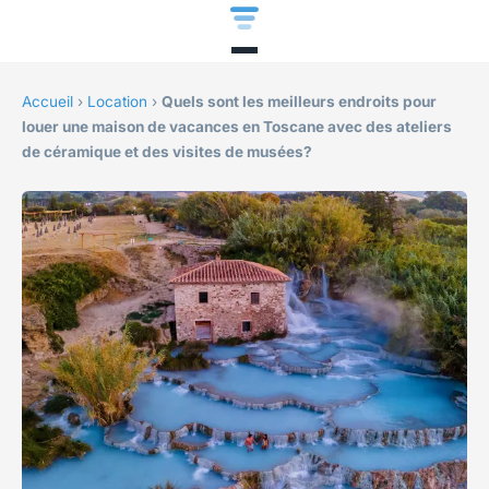
Accueil
›
Location
›
Quels sont les meilleurs endroits pour
louer une maison de vacances en Toscane avec des ateliers
de céramique et des visites de musées?